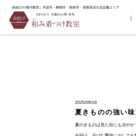
（前結びの着付教室）丹波市・舞鶴市・朝来市・若狭高浜の北近畿エリア
TOP
なごみ着つけ教室ブログ
夏きものの強い味方！盛夏の
2025/08/18
夏きものの強い味
夏のきものは見た目にも涼やか
今回は、汗ばむ季節に少しでも