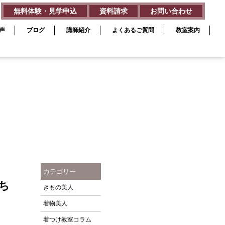
無料体験・見学申込
資料請求
お問い合わせ
声
ブログ
講師紹介
よくあるご質問
教室案内
カテゴリー
ち
きもの美人
着物美人
。
着つけ教室コラム