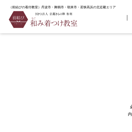
（前結びの着付教室）丹波市・舞鶴市・朝来市・若狭高浜の北近畿エリア
TOP
資料請求
内