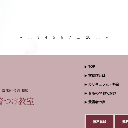
«
...
5
6
7
...
10
...
»
3
4
TOP
前結びとは
カリキュラム・料金
きものdeおでかけ
受講者の声
無料体験
資