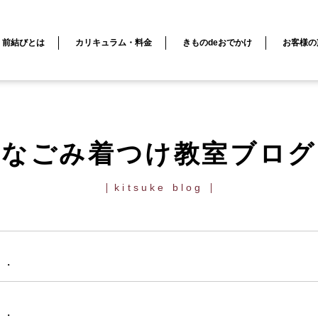
) "column" [3]=> string(4) "page" [4]=> string(1) "3" }
前結びとは
カリキュラム・料金
きものdeおでかけ
お客様の
なごみ着つけ教室ブログ
kitsuke blog
・・
・・