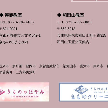
◆ 舞鶴教室
◆ 和田山教室
TEL.0773-78-3405
TEL.0795-82-7000
〒624-0821
〒669-5213
京都府舞鶴市公文名542-1
兵庫県朝来市和田山町玉置315
きもののほそみ内
和田山玉置公民館内
朝来市・多可郡・豊岡市・京都府綾部市・福知山市・宮津市・南丹市・
郡若狭町・三方郡美浜町