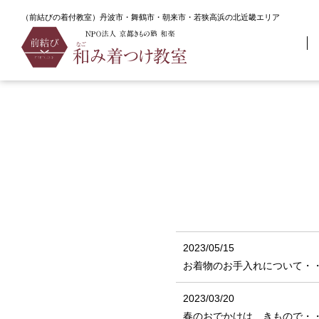
array(5) { [0]=> string(4) "blog" [1]=> string(8) "blog_tax" [2]=> string(6
（前結びの着付教室）丹波市・舞鶴市・朝来市・若狭高浜の北近畿エリア
TOP
なごみ着つけ教室ブログ
2023/05/15
お着物のお手入れについて・
2023/03/20
春のおでかけは、きもので・