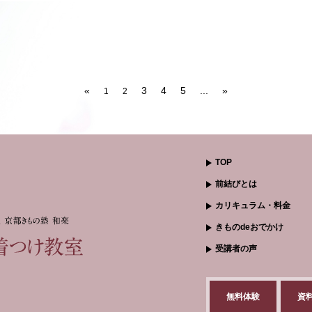
«
3
4
5
...
»
1
2
TOP
前結びとは
カリキュラム・料金
きものdeおでかけ
受講者の声
無料体験
資